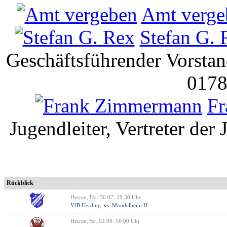
Amt verge
Stefan G. 
Geschäftsführender Vorstan
0178
F
Jugendleiter, Vertreter der
Rückblick
Herren, Do. 30.07. 19:30 Uhr
VfB Uerding.
vs.
Mündelheim II
Herren, So. 02.08. 16:00 Uhr