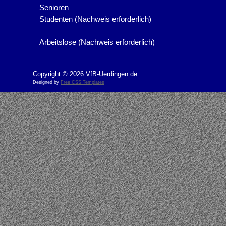
Senioren
Studenten (Nachweis erforderlich)
Arbeitslose (Nachweis erforderlich)
Copyright © 2026 VfB-Uerdingen.de
Designed by
Free CSS Templates