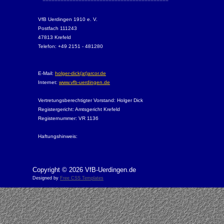
VfB Uerdingen 1910 e. V.
Postfach 111243
47813 Krefeld
Telefon: +49 2151 - 481280
E-Mail:
holger-dick(at)arcor.de
Internet:
www.vfb-uerdingen.de
Vertretungsberechtigter Vorstand: Holger Dick
Registergericht: Amtsgericht Krefeld
Registernummer: VR 1136
Haftungshinweis:
Copyright © 2026 VfB-Uerdingen.de
Designed by
Free CSS Templates