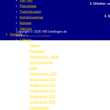
VfB Treff
3. Urheber- 
Platzanlage
Trainingszeiten
4. 
Aufnahmeantrag
Beiträge
Satzung
Copyright © 2026 VfB-Uerdingen.de
Senioren
Designed by
Free CSS Templates
1 Herren
Tabelle
Kreispokal
Spielberichte / News
Ansprechpartner
Kader
Hallenmeister 2015
Stadtmeister 2014
Stadtmeister 2015
Stadtmeister 2016
Stadtmeister 2017
Stadtmeister 2018
Trainigszeiten