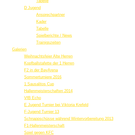
Tabelle
D Jugend
Ansprechpartner
Kader
Tabelle
Spielberichte / News
Trainigszeiten
Galerien
Weihnachtsfeier Alte Herren
Kopfballstafette der 1 Herren
F2 in der BayArena
Sommerturniere 2016
1.Sausalitos Cup
Hallenmeisterschaften 2014
VfB Echo
E Jugend Turnier bei Viktoria Krefeld
F-Jugend Turnier 13
Schnappschüsse während Wintervorbereitung 2013
F1-Hallenmeisterschaft
Spiel gegen KFC