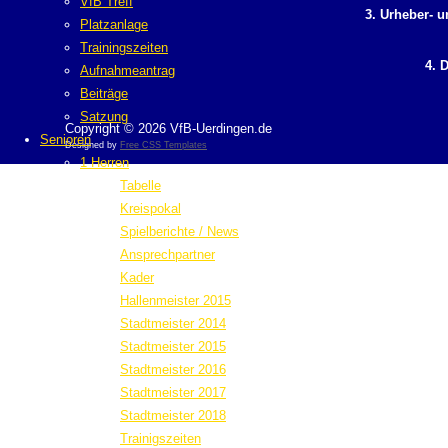
VfB Treff
3. Urheber- 
Platzanlage
Trainingszeiten
4. 
Aufnahmeantrag
Beiträge
Satzung
Copyright © 2026 VfB-Uerdingen.de
Senioren
Designed by
Free CSS Templates
1 Herren
Tabelle
Kreispokal
Spielberichte / News
Ansprechpartner
Kader
Hallenmeister 2015
Stadtmeister 2014
Stadtmeister 2015
Stadtmeister 2016
Stadtmeister 2017
Stadtmeister 2018
Trainigszeiten