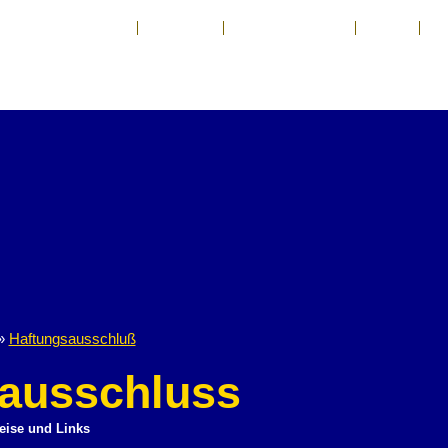
Kontakt
Impressum
Haftungsausschluß
Anfahrt
Sp
 »
Haftungsausschluß
ausschluss
eise und Links