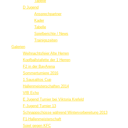
Tabelle
D Jugend
Ansprechpartner
Kader
Tabelle
Spielberichte / News
Trainigszeiten
Galerien
Weihnachtsfeier Alte Herren
Kopfballstafette der 1 Herren
F2 in der BayArena
Sommerturniere 2016
1.Sausalitos Cup
Hallenmeisterschaften 2014
VfB Echo
E Jugend Turnier bei Viktoria Krefeld
F-Jugend Turnier 13
Schnappschüsse während Wintervorbereitung 2013
F1-Hallenmeisterschaft
Spiel gegen KFC