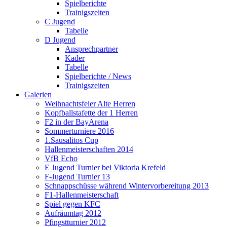
Spielberichte
Trainigszeiten
C Jugend
Tabelle
D Jugend
Ansprechpartner
Kader
Tabelle
Spielberichte / News
Trainigszeiten
Galerien
Weihnachtsfeier Alte Herren
Kopfballstafette der 1 Herren
F2 in der BayArena
Sommerturniere 2016
1.Sausalitos Cup
Hallenmeisterschaften 2014
VfB Echo
E Jugend Turnier bei Viktoria Krefeld
F-Jugend Turnier 13
Schnappschüsse während Wintervorbereitung 2013
F1-Hallenmeisterschaft
Spiel gegen KFC
Aufräumtag 2012
Pfingstturnier 2012