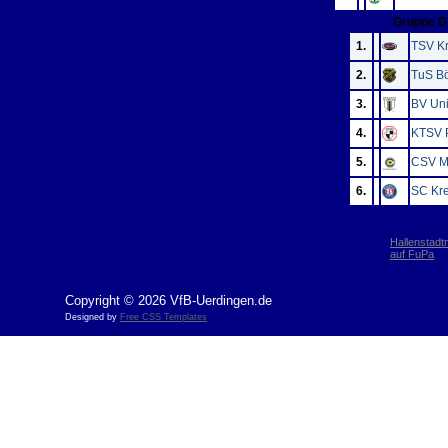
Gruppe D
1.
TSV K
2.
TuS B
3.
BV Uni
4.
KTSV P
5.
CSV Ma
6.
SC Kre
Hallenstadt
auf FuPa
Copyright © 2026 VfB-Uerdingen.de
Designed by
Free CSS Templates