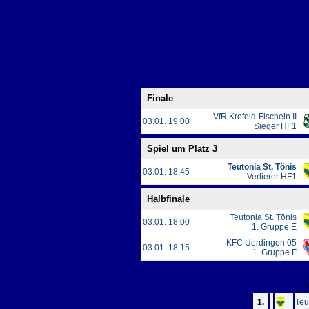
Finale
VfR Krefeld-Fischeln II
03.01. 19:00
Sieger HF1
Spiel um Platz 3
Teutonia St. Tönis
03.01. 18:45
Verlierer HF1
Halbfinale
Teutonia St. Tönis
03.01. 18:00
1. Gruppe E
KFC Uerdingen 05
03.01. 18:15
1. Gruppe F
Zwis
1.
Teu