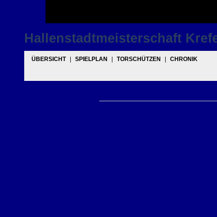
Hallenstadtmeisterschaft Krefe
ÜBERSICHT
|
SPIELPLAN
|
TORSCHÜTZEN
|
CHRONIK
Hauptrunde