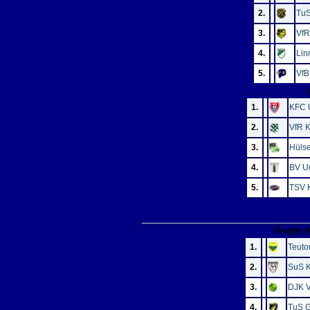
2.
TuS
3.
VfR
4.
Lin
5.
VfB
1.
KFC 
2.
VfR K
3.
Hüls
4.
BV Un
5.
TSV 
V
Gruppe 
1.
Teuto
2.
SuS K
3.
DJK V
4.
TuS G