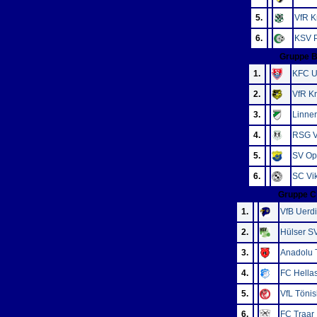
5.
VfR Kr
6.
KSV 
Gruppe 
1.
KFC U
2.
VfR Kr
3.
Linne
4.
RSG Ve
5.
SV O
6.
SC Vik
Gruppe C
1.
VfB Uerd
2.
Hülser S
3.
Anadolu T
4.
FC Hellas
5.
VfL Töni
6.
FC Traar