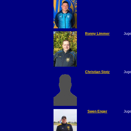
Ronny Limmer
Jug
Christian Stotz
Jug
Swen Enger
Jug