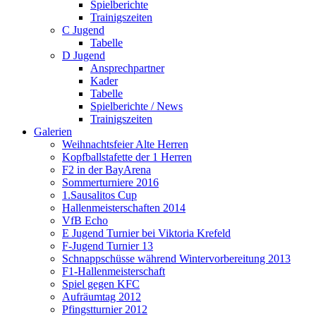
Spielberichte
Trainigszeiten
C Jugend
Tabelle
D Jugend
Ansprechpartner
Kader
Tabelle
Spielberichte / News
Trainigszeiten
Galerien
Weihnachtsfeier Alte Herren
Kopfballstafette der 1 Herren
F2 in der BayArena
Sommerturniere 2016
1.Sausalitos Cup
Hallenmeisterschaften 2014
VfB Echo
E Jugend Turnier bei Viktoria Krefeld
F-Jugend Turnier 13
Schnappschüsse während Wintervorbereitung 2013
F1-Hallenmeisterschaft
Spiel gegen KFC
Aufräumtag 2012
Pfingstturnier 2012