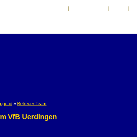
Kontakt
Impressum
Haftungsausschluß
Anfahrt
Sp
ugend
»
Betreuer Team
am VfB Uerdingen