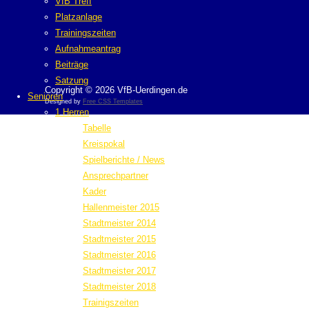
VfB Treff
Platzanlage
Trainingszeiten
Aufnahmeantrag
Beiträge
Satzung
Copyright © 2026 VfB-Uerdingen.de
Senioren
Designed by
Free CSS Templates
1 Herren
Tabelle
Kreispokal
Spielberichte / News
Ansprechpartner
Kader
Hallenmeister 2015
Stadtmeister 2014
Stadtmeister 2015
Stadtmeister 2016
Stadtmeister 2017
Stadtmeister 2018
Trainigszeiten