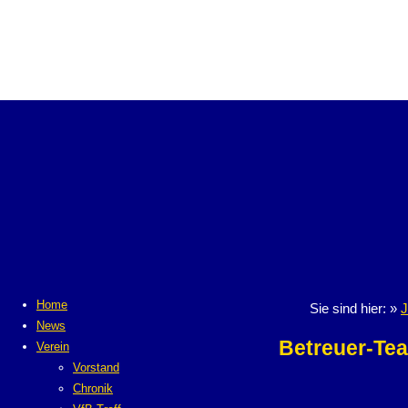
Home
Sie sind hier: »
J
News
Betreuer-Te
Verein
Vorstand
Chronik