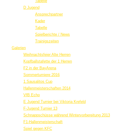
Tabelle
D Jugend
Ansprechpartner
Kader
Tabelle
Spielberichte / News
Trainigszeiten
Galerien
Weihnachtsfeier Alte Herren
Kopfballstafette der 1 Herren
F2 in der BayArena
Sommerturniere 2016
1.Sausalitos Cup
Hallenmeisterschaften 2014
VfB Echo
E Jugend Turnier bei Viktoria Krefeld
F-Jugend Turnier 13
Schnappschüsse während Wintervorbereitung 2013
F1-Hallenmeisterschaft
Spiel gegen KFC