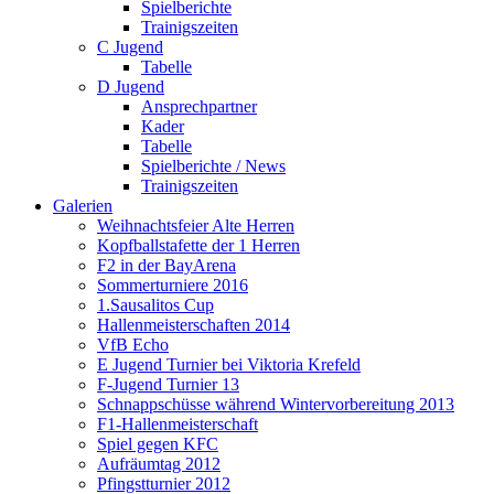
Spielberichte
Trainigszeiten
C Jugend
Tabelle
D Jugend
Ansprechpartner
Kader
Tabelle
Spielberichte / News
Trainigszeiten
Galerien
Weihnachtsfeier Alte Herren
Kopfballstafette der 1 Herren
F2 in der BayArena
Sommerturniere 2016
1.Sausalitos Cup
Hallenmeisterschaften 2014
VfB Echo
E Jugend Turnier bei Viktoria Krefeld
F-Jugend Turnier 13
Schnappschüsse während Wintervorbereitung 2013
F1-Hallenmeisterschaft
Spiel gegen KFC
Aufräumtag 2012
Pfingstturnier 2012