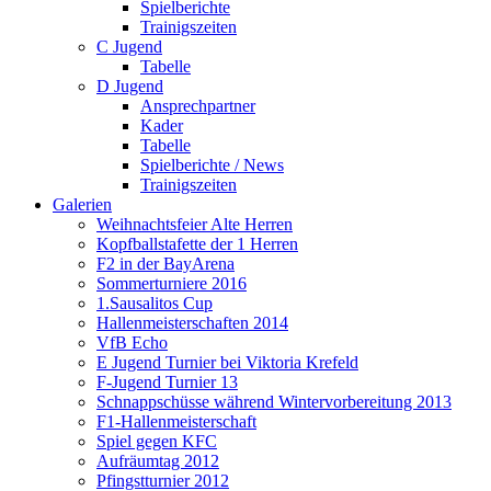
Spielberichte
Trainigszeiten
C Jugend
Tabelle
D Jugend
Ansprechpartner
Kader
Tabelle
Spielberichte / News
Trainigszeiten
Galerien
Weihnachtsfeier Alte Herren
Kopfballstafette der 1 Herren
F2 in der BayArena
Sommerturniere 2016
1.Sausalitos Cup
Hallenmeisterschaften 2014
VfB Echo
E Jugend Turnier bei Viktoria Krefeld
F-Jugend Turnier 13
Schnappschüsse während Wintervorbereitung 2013
F1-Hallenmeisterschaft
Spiel gegen KFC
Aufräumtag 2012
Pfingstturnier 2012