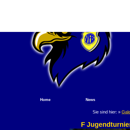
Home
News
Sie sind hier: »
Gale
F Jugendturni