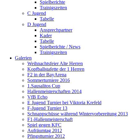
Spielberichte
Trainigszeiten
C Jugend
Tabelle
D Jugend
Ansprechpartner
Kader
Tabelle
Spielberichte / News
Trainigszeiten
Galerien
Weihnachtsfeier Alte Herren
Kopfballstafette der 1 Herren
F2 in der BayArena
Sommerturniere 2016
1.Sausalitos Cup
Hallenmeisterschaften 2014
VfB Echo
E Jugend Turnier bei Viktoria Krefeld
F-Jugend Turnier 13
Schnappschüsse während Wintervorbereitung 2013
F1-Hallenmeisterschaft
Spiel gegen KFC
Aufräumtag 2012
Pfingstturnier 2012